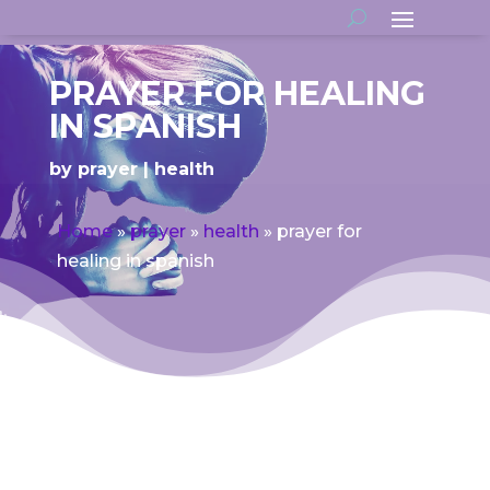
PRAYER FOR HEALING
IN SPANISH
by
prayer
health
Home
»
prayer
»
health
»
prayer for
healing in spanish