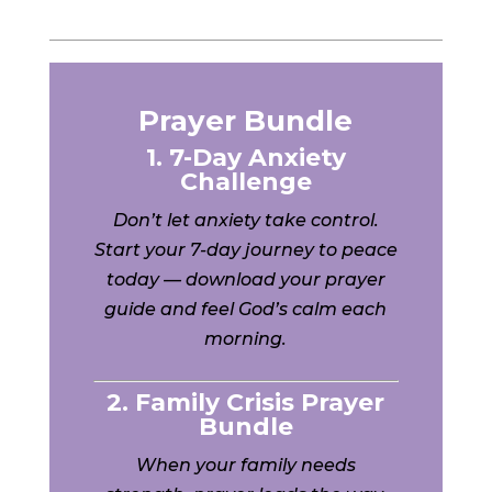
Prayer Bundle
1. 7-Day Anxiety
Challenge
Don’t let anxiety take control.
Start your 7-day journey to peace
today — download your prayer
guide and feel God’s calm each
morning.
2. Family Crisis Prayer
Bundle
When your family needs