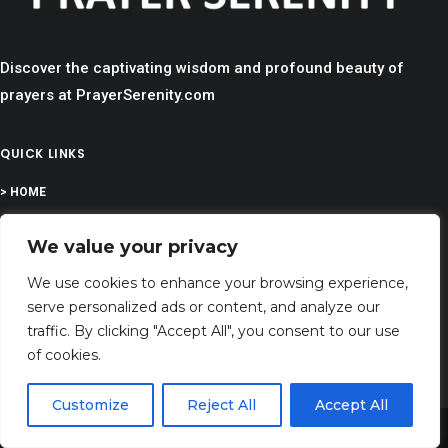
Discover the captivating wisdom and profound beauty of
prayers at PrayerSerenity.com
QUICK LINKS
> HOME
> CONTACT
We value your privacy
> TERMS AND CONDITIONS
We use cookies to enhance your browsing experience,
> PRIVACY
serve personalized ads or content, and analyze our
> DISCLAIMER
traffic. By clicking "Accept All", you consent to our use
of cookies.
> ABOUT
Customize
Reject All
Accept All
Share This